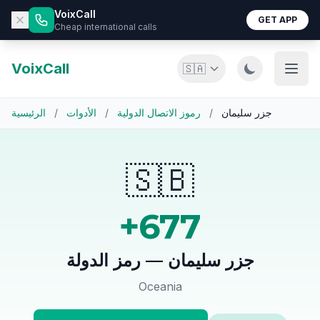
VoixCall
GET APP
Cheap international calls
VoixCall
🇸🇦
جزر سليمان
/
رموز الاتصال الدولية
/
الأدوات
/
الرئيسية
🇸🇧
+677
جزر سليمان — رمز الدولة
Oceania