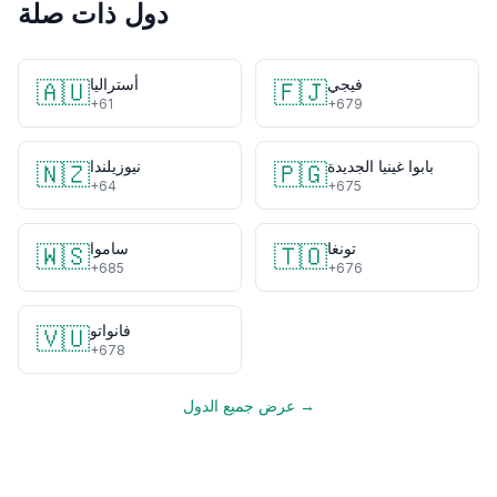
دول ذات صلة
فيجي
أستراليا
🇦🇺
🇫🇯
+61
+679
بابوا غينيا الجديدة
نيوزيلندا
🇳🇿
🇵🇬
+64
+675
تونغا
ساموا
🇼🇸
🇹🇴
+685
+676
فانواتو
🇻🇺
+678
عرض جميع الدول →