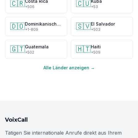
Costa Rica
Kuba
🇨🇷
🇨🇺
+506
+53
Dominikanische Republik
El Salvador
🇩🇴
🇸🇻
+1-809
+503
Guatemala
Haiti
🇬🇹
🇭🇹
+502
+509
Alle Länder anzeigen →
VoixCall
Tätigen Sie internationale Anrufe direkt aus Ihrem