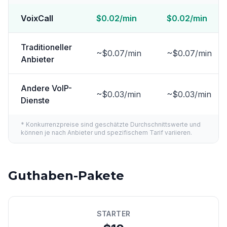
VoixCall
$0.02/min
$0.02/min
Traditioneller
~$0.07/min
~$0.07/min
Anbieter
Andere VoIP-
~$0.03/min
~$0.03/min
Dienste
* Konkurrenzpreise sind geschätzte Durchschnittswerte und
können je nach Anbieter und spezifischem Tarif variieren.
Guthaben-Pakete
STARTER