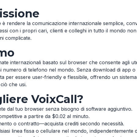
issione
e è rendere la comunicazione internazionale semplice, conven
i con i propri cari, clienti e colleghi in tutto il mondo no
ni complicate.
amo
mate internazionali basato sul browser che consente agli ute
siasi numero di telefono nel mondo. Senza download di app o 
a per essere user-friendly e flessibile, offrendo un sistema
ciò che usi.
liere VoixCall?
e dal tuo browser senza bisogno di software aggiuntivo.
competitive a partire da $0.02 al minuto.
to o contratto—acquista crediti secondo necessità.
iasi linea fissa o cellulare nel mondo, indipendentemente d