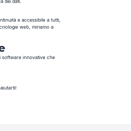
 dei dati.
nuità e accessibile a tutti,
ecnologie web, miriamo a
e
ni software innovative che
aiutarti!