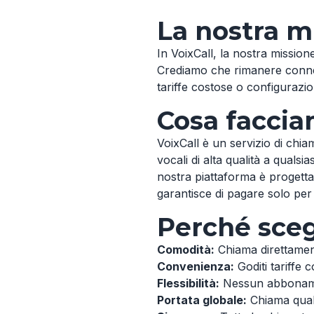
La nostra m
In VoixCall, la nostra mission
Crediamo che rimanere conness
tariffe costose o configurazio
Cosa facci
VoixCall è un servizio di chia
vocali di alta qualità a qual
nostra piattaforma è progettat
garantisce di pagare solo per 
Perché sceg
Comodità:
Chiama direttament
Convenienza:
Goditi tariffe 
Flessibilità:
Nessun abbonamen
Portata globale:
Chiama quals