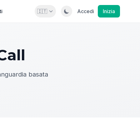
ti
🇮🇹
Accedi
Inizia
Call
vanguardia basata