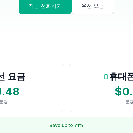
지금 전화하기
유선 요금
선 요금
휴대폰
0.48
$0.
분당
분
Save up to
71%