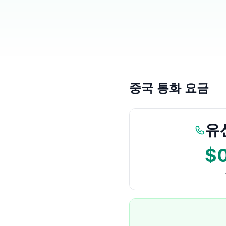
중국 통화 요금
유
$