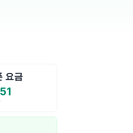
 요금
51
당