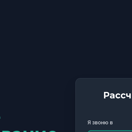
Рассч
е
Я звоню в