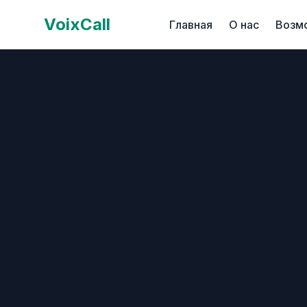
VoixCall
Главная
О нас
Возм