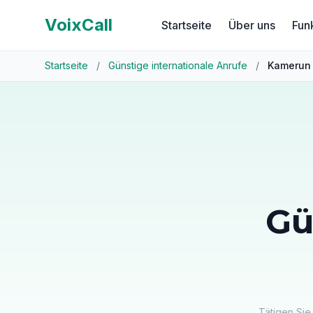
VoixCall
Startseite
Über uns
Fun
Startseite
/
Günstige internationale Anrufe
/
Kamerun
Gü
Tätigen Sie