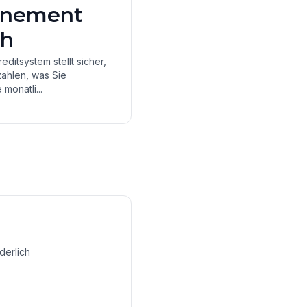
nnement
ch
ditsystem stellt sicher,
zahlen, was Sie
 monatli...
derlich