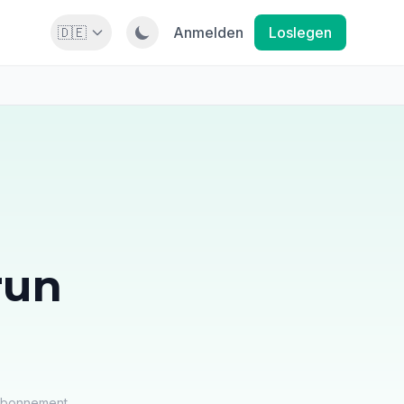
🇩🇪
Anmelden
Loslegen
run
 Abonnement.