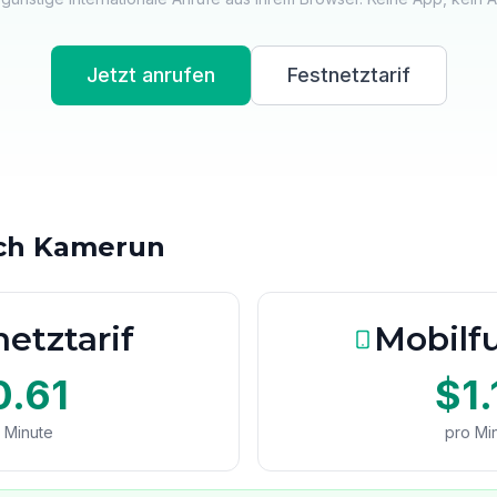
Jetzt anrufen
Festnetztarif
ach Kamerun
etztarif
Mobilfu
0.61
$1.
 Minute
pro Mi