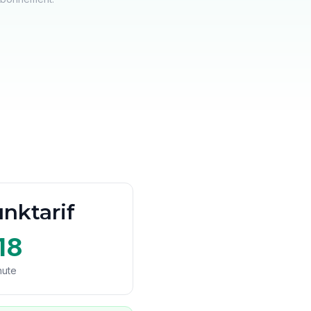
nktarif
18
nute