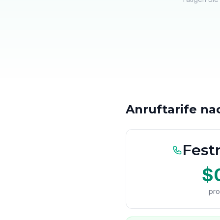
Anruftarife n
Festn
$
pro