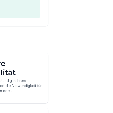
re
ität
lständig in Ihrem
rt die Notwendigkeit für
n ode...