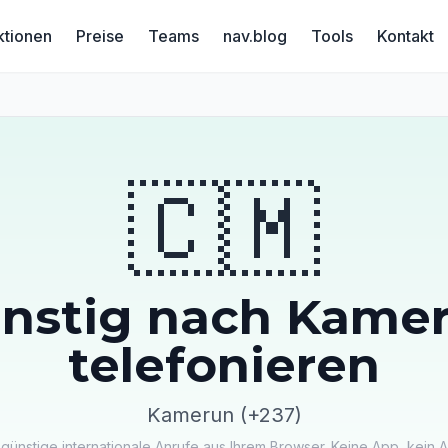
ktionen
Preise
Teams
nav.blog
Tools
Kontakt
🇨🇲
nstig nach Kame
telefonieren
Kamerun (+237)
 günstige internationale Anrufe aus Ihrem Browser. Keine App, kein