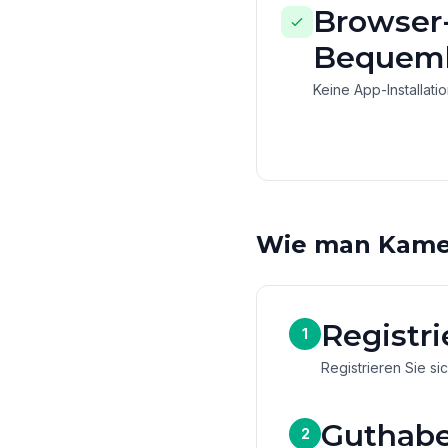
Browser-
Bequeml
Keine App-Installati
Wie man Kame
Registri
1
Registrieren Sie si
Guthabe
2