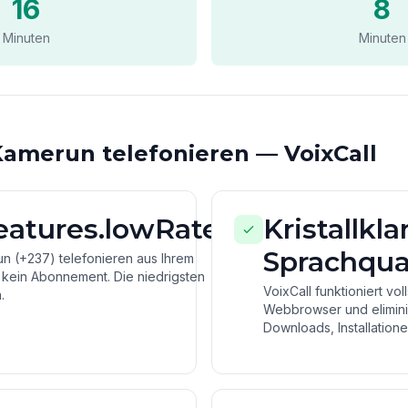
16
8
Minuten
Minuten
Kamerun telefonieren — VoixCall
features.lowRates
Kristallkla
Sprachqual
n (+237) telefonieren aus Ihrem
 kein Abonnement. Die niedrigsten
VoixCall funktioniert vol
.
Webbrowser und eliminie
Downloads, Installatione