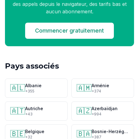
des appels depuis le navigateur, des tarifs bas et
aucun abonnement.
Commencer gratuitement
Pays associés
Albanie
Arménie
🇦🇱
🇦🇲
+355
+374
Autriche
Azerbaïdjan
🇦🇹
🇦🇿
+43
+994
Belgique
Bosnie-Herzégovine
🇧🇪
🇧🇦
+32
+387