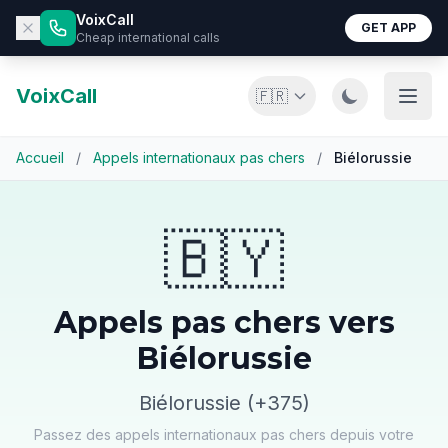
VoixCall
GET APP
Cheap international calls
VoixCall
🇫🇷
Accueil
/
Appels internationaux pas chers
/
Biélorussie
🇧🇾
Appels pas chers vers
Biélorussie
Biélorussie (+375)
Passez des appels internationaux pas chers depuis votre