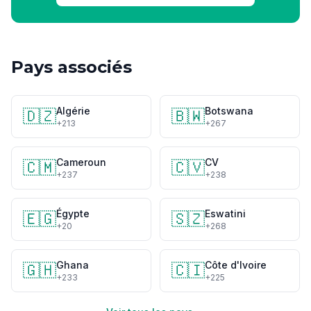
Pays associés
Algérie
Botswana
🇩🇿
🇧🇼
+213
+267
Cameroun
CV
🇨🇲
🇨🇻
+237
+238
Égypte
Eswatini
🇪🇬
🇸🇿
+20
+268
Ghana
Côte d'Ivoire
🇬🇭
🇨🇮
+233
+225