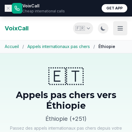
VoixCall
GET APP
Cheap international calls
VoixCall
🇫🇷
Accueil
/
Appels internationaux pas chers
/
Éthiopie
🇪🇹
Appels pas chers vers
Éthiopie
Éthiopie (+251)
Passez des appels internationaux pas chers depuis votre