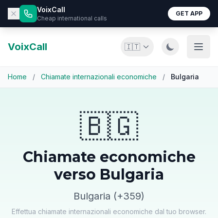
VoixCall
GET APP
Cheap international calls
VoixCall
🇮🇹
Home
/
Chiamate internazionali economiche
/
Bulgaria
🇧🇬
Chiamate economiche
verso Bulgaria
Bulgaria (+359)
Effettua chiamate internazionali economiche dal tuo browser.