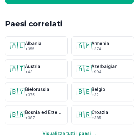
Paesi correlati
Albania
Armenia
🇦🇱
🇦🇲
+355
+374
Austria
Azerbaigian
🇦🇹
🇦🇿
+43
+994
Bielorussia
Belgio
🇧🇾
🇧🇪
+375
+32
Bosnia ed Erzegovina
Croazia
🇧🇦
🇭🇷
+387
+385
Visualizza tutti i paesi →