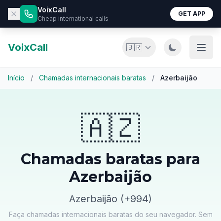
VoixCall
GET APP
Cheap international calls
VoixCall
🇧🇷
Início
/
Chamadas internacionais baratas
/
Azerbaijão
🇦🇿
Chamadas baratas para
Azerbaijão
Azerbaijão (+994)
Faça chamadas internacionais baratas do seu navegador. Sem