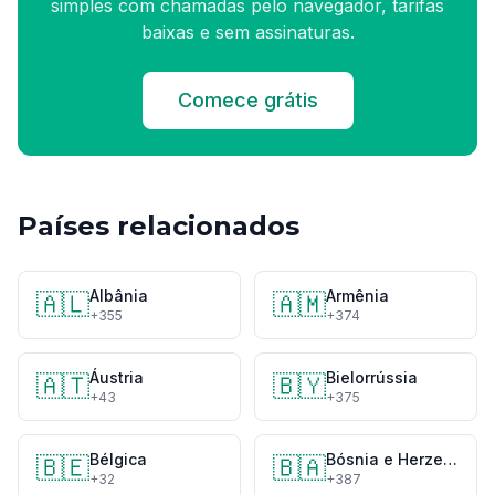
simples com chamadas pelo navegador, tarifas
baixas e sem assinaturas.
Comece grátis
Países relacionados
Albânia
Armênia
🇦🇱
🇦🇲
+355
+374
Áustria
Bielorrússia
🇦🇹
🇧🇾
+43
+375
Bélgica
Bósnia e Herzegovina
🇧🇪
🇧🇦
+32
+387