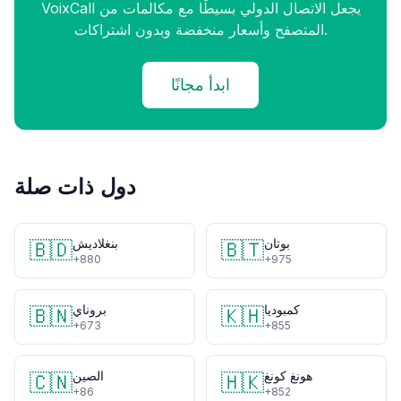
VoixCall يجعل الاتصال الدولي بسيطًا مع مكالمات من
المتصفح وأسعار منخفضة وبدون اشتراكات.
ابدأ مجانًا
دول ذات صلة
بوتان
بنغلاديش
🇧🇩
🇧🇹
+880
+975
كمبوديا
بروناي
🇧🇳
🇰🇭
+673
+855
هونغ كونغ
الصين
🇨🇳
🇭🇰
+86
+852