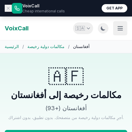
VoixCall
GET APP
Cheap international calls
VoixCall
🇸🇦
أفغانستان
/
مكالمات دولية رخيصة
/
الرئيسية
🇦🇫
مكالمات رخيصة إلى أفغانستان
أفغانستان (+93)
أجرِ مكالمات دولية رخيصة من متصفحك. بدون تطبيق، بدون اشتراك.