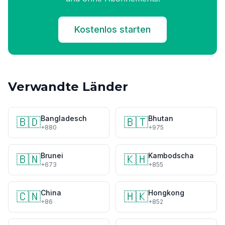
Kostenlos starten
Verwandte Länder
Bangladesch
Bhutan
🇧🇩
🇧🇹
+880
+975
Brunei
Kambodscha
🇧🇳
🇰🇭
+673
+855
China
Hongkong
🇨🇳
🇭🇰
+86
+852