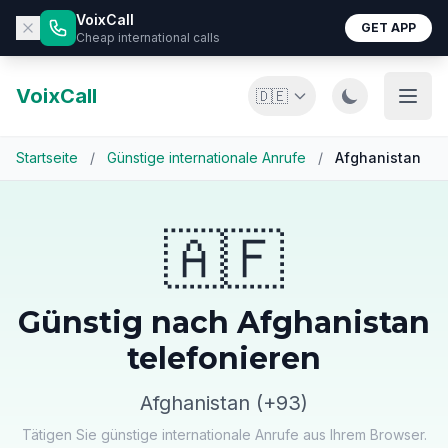
VoixCall
GET APP
Cheap international calls
VoixCall
🇩🇪
Startseite
/
Günstige internationale Anrufe
/
Afghanistan
🇦🇫
Günstig nach Afghanistan
telefonieren
Afghanistan (+93)
Tätigen Sie günstige internationale Anrufe aus Ihrem Browser.