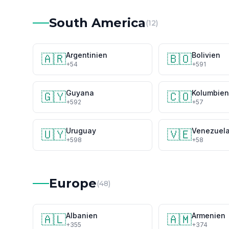
South America
(12)
Argentinien
Bolivien
🇦🇷
🇧🇴
+54
+591
Guyana
Kolumbien
🇬🇾
🇨🇴
+592
+57
Uruguay
Venezuel
🇺🇾
🇻🇪
+598
+58
Europe
(48)
Albanien
Armenien
🇦🇱
🇦🇲
+355
+374