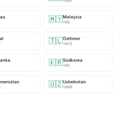
+855
au
Malaysia
🇲🇾
3
+60
al
Osttimor
🇹🇱
7
+670
Lanka
Südkorea
🇰🇷
+82
kmenistan
Usbekistan
🇺🇿
3
+998