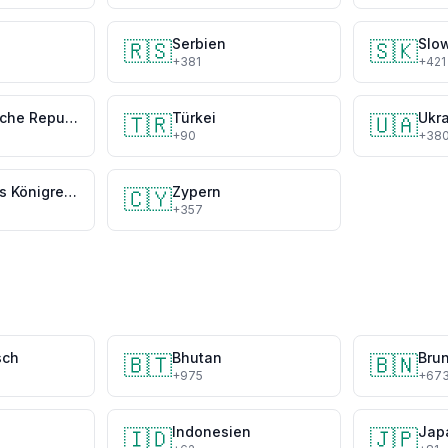
Serbien
Slo
🇷🇸
🇸🇰
+381
+421
Tschechische Republik
Türkei
Ukr
🇹🇷
🇺🇦
+90
+38
Vereinigtes Königreich
Zypern
🇨🇾
+357
sch
Bhutan
Brun
🇧🇹
🇧🇳
+975
+67
Indonesien
Jap
🇮🇩
🇯🇵