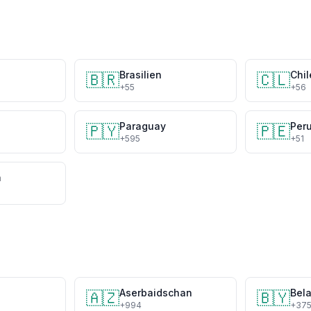
Brasilien
Chil
🇧🇷
🇨🇱
+55
+56
Paraguay
Per
🇵🇾
🇵🇪
+595
+51
a
Aserbaidschan
Bel
🇦🇿
🇧🇾
+994
+37