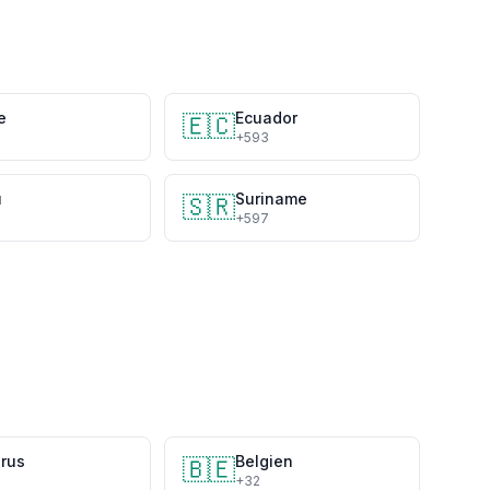
e
Ecuador
🇪🇨
+593
u
Suriname
🇸🇷
+597
arus
Belgien
🇧🇪
5
+32