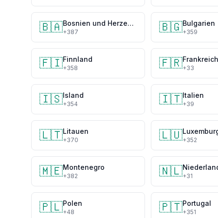
Bosnien und Herzegowina
Bulgarien
🇧🇦
🇧🇬
+387
+359
Finnland
Frankreic
🇫🇮
🇫🇷
+358
+33
Island
Italien
🇮🇸
🇮🇹
+354
+39
Litauen
Luxembur
🇱🇹
🇱🇺
+370
+352
Montenegro
Niederlan
🇲🇪
🇳🇱
+382
+31
Polen
Portugal
🇵🇱
🇵🇹
+48
+351