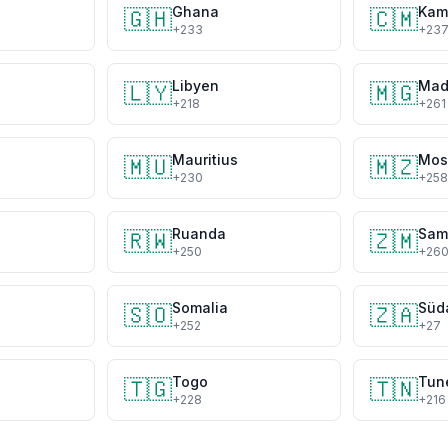
Ghana
Kam
🇬🇭
🇨🇲
+233
+23
Libyen
Mad
🇱🇾
🇲🇬
+218
+261
Mauritius
Mos
🇲🇺
🇲🇿
+230
+258
Ruanda
Sam
🇷🇼
🇿🇲
+250
+26
Somalia
Süd
🇸🇴
🇿🇦
+252
+27
Togo
Tun
🇹🇬
🇹🇳
+228
+216