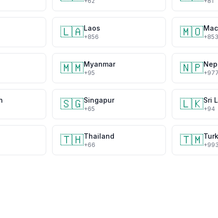
+62
+81
n
Laos
Mac
🇱🇦
🇲🇴
+856
+85
Myanmar
Nep
🇲🇲
🇳🇵
+95
+97
n
Singapur
Sri 
🇸🇬
🇱🇰
+65
+94
Thailand
Tur
🇹🇭
🇹🇲
+66
+99