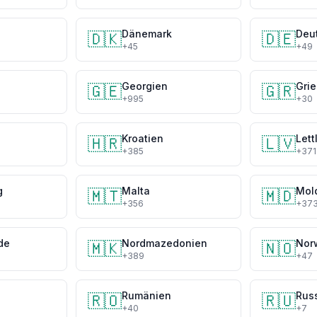
Dänemark
Deu
🇩🇰
🇩🇪
+45
+49
h
Georgien
Gri
🇬🇪
🇬🇷
+995
+30
Kroatien
Lett
🇭🇷
🇱🇻
+385
+371
g
Malta
Mol
🇲🇹
🇲🇩
+356
+37
de
Nordmazedonien
Nor
🇲🇰
🇳🇴
+389
+47
Rumänien
Rus
🇷🇴
🇷🇺
+40
+7