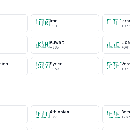
Iran
Isra
🇮🇷
🇮🇱
+98
+97
Kuwait
Lib
🇰🇼
🇱🇧
+965
+961
bien
Syrien
🇸🇾
🇦🇪
+963
+971
Äthiopien
Bot
🇪🇹
🇧🇼
+251
+26