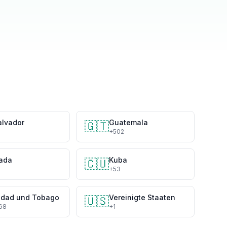
alvador
Guatemala
🇬🇹
3
+502
ada
Kuba
🇨🇺
+53
nidad und Tobago
Vereinigte Staaten
🇺🇸
68
+1