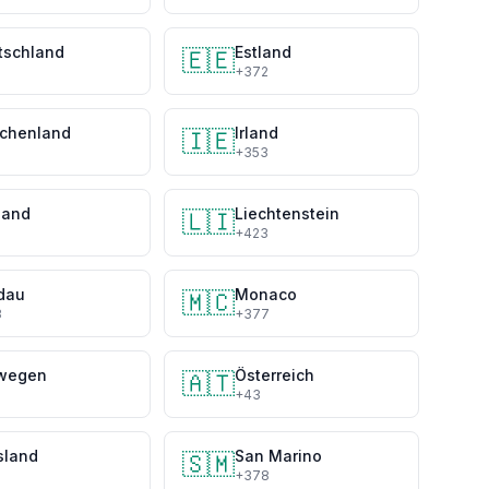
tschland
Estland
🇪🇪
+372
echenland
Irland
🇮🇪
+353
land
Liechtenstein
🇱🇮
+423
dau
Monaco
🇲🇨
3
+377
wegen
Österreich
🇦🇹
+43
sland
San Marino
🇸🇲
+378