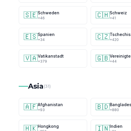
Schweden
Schweiz
🇸🇪
🇨🇭
+46
+41
Spanien
🇪🇸
🇨🇿
+34
+420
Vatikanstadt
🇻🇦
🇬🇧
+379
+44
Asia
(31)
Afghanistan
Banglade
🇦🇫
🇧🇩
+93
+880
Hongkong
Indien
🇭🇰
🇮🇳