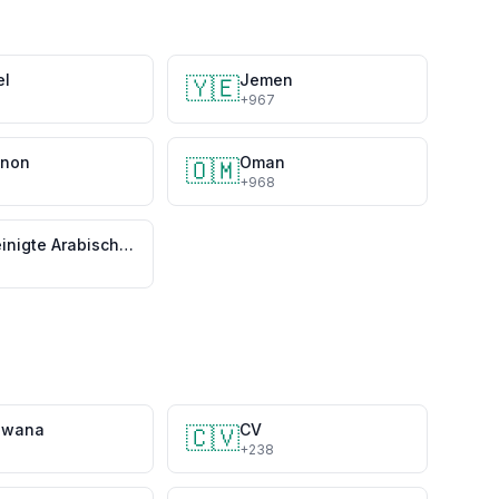
el
Jemen
🇾🇪
2
+967
anon
Oman
🇴🇲
+968
Vereinigte Arabische Emirate
swana
CV
🇨🇻
7
+238