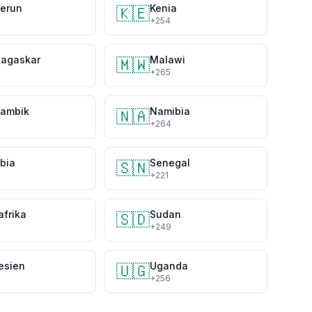
erun
Kenia
🇰🇪
7
+254
agaskar
Malawi
🇲🇼
+265
ambik
Namibia
🇳🇦
+264
bia
Senegal
🇸🇳
0
+221
afrika
Sudan
🇸🇩
+249
esien
Uganda
🇺🇬
+256