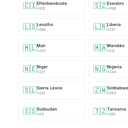
Elfenbeinküste
Eswatini
🇨🇮
🇸🇿
+225
+268
Lesotho
Liberia
🇱🇸
🇱🇷
+266
+231
Mali
Marokko
🇲🇱
🇲🇦
+223
+212
Niger
Nigeria
🇳🇪
🇳🇬
+227
+234
Sierra Leone
Simbabwe
🇸🇱
🇿🇼
+232
+263
Südsudan
Tansania
🇸🇸
🇹🇿
+211
+255