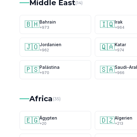
Middle East
(14)
Bahrain
Irak
🇧🇭
🇮🇶
+973
+964
Jordanien
Katar
🇯🇴
🇶🇦
+962
+974
Palästina
Saudi-Ara
🇵🇸
🇸🇦
+970
+966
Africa
(35)
Ägypten
Algerien
🇪🇬
🇩🇿
+20
+213