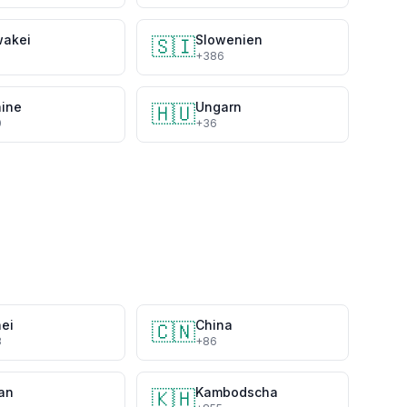
wakei
Slowenien
🇸🇮
+386
aine
Ungarn
🇭🇺
0
+36
ei
China
🇨🇳
3
+86
an
Kambodscha
🇰🇭