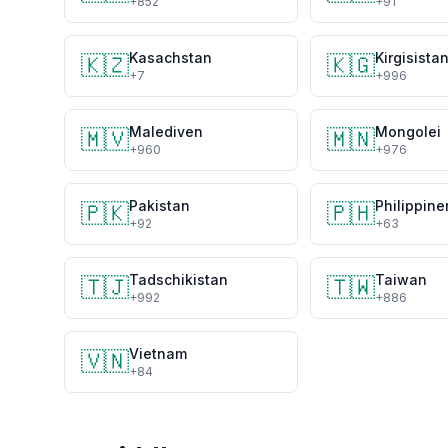
+852
+91
Kasachstan
Kirgisista
🇰🇿
🇰🇬
+7
+996
Malediven
Mongolei
🇲🇻
🇲🇳
+960
+976
Pakistan
Philippine
🇵🇰
🇵🇭
+92
+63
Tadschikistan
Taiwan
🇹🇯
🇹🇼
+992
+886
Vietnam
🇻🇳
+84