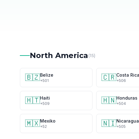
North America
(15)
Belize
Costa Ric
🇧🇿
🇨🇷
+501
+506
Haiti
Honduras
🇭🇹
🇭🇳
+509
+504
Mexiko
Nicaragua
🇲🇽
🇳🇮
+52
+505