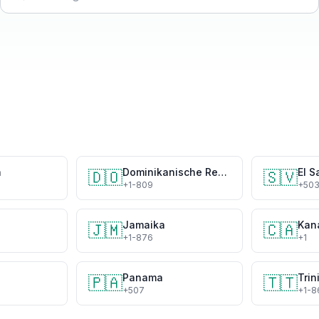
a
Dominikanische Republik
El S
🇩🇴
🇸🇻
+1-809
+50
Jamaika
Kan
🇯🇲
🇨🇦
+1-876
+1
Panama
Tri
🇵🇦
🇹🇹
+507
+1-8