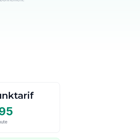
nktarif
95
nute