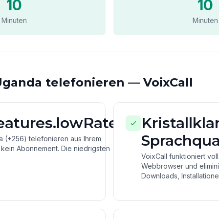
10
10
Minuten
Minuten
ganda telefonieren — VoixCall
features.lowRates
Kristallkla
Sprachqual
 (+256) telefonieren aus Ihrem
 kein Abonnement. Die niedrigsten
VoixCall funktioniert vol
Webbrowser und eliminie
Downloads, Installatione