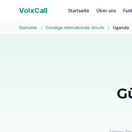
VoixCall
Startseite
Über uns
Fun
Startseite
/
Günstige internationale Anrufe
/
Uganda
G
Tätigen Sie