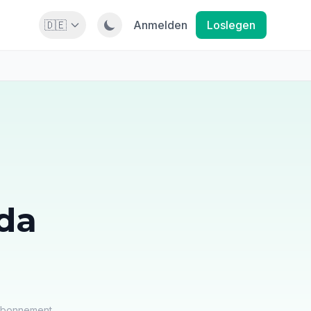
🇩🇪
Anmelden
Loslegen
da
 Abonnement.