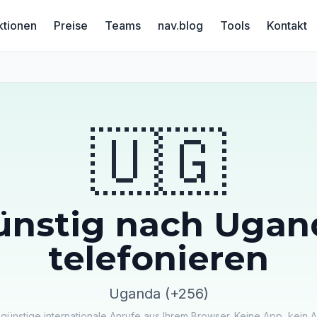
ktionen
Preise
Teams
nav.blog
Tools
Kontakt
🇺🇬
ünstig nach Ugan
telefonieren
Uganda (+256)
 günstige internationale Anrufe aus Ihrem Browser. Keine App, kein