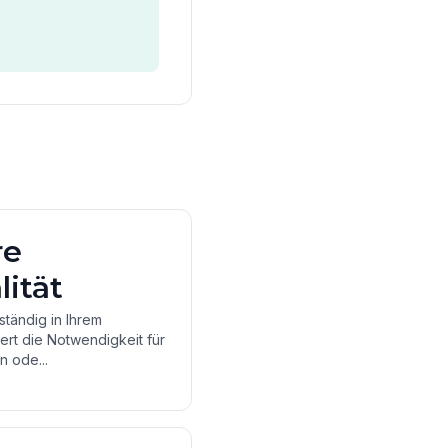
re
ität
lständig in Ihrem
rt die Notwendigkeit für
n ode...