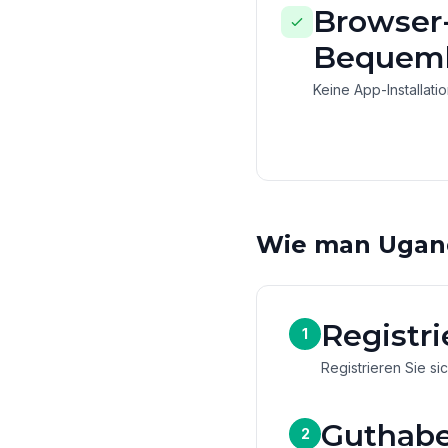
Browser-
Bequeml
Keine App-Installati
Wie man Ugan
Registri
1
Registrieren Sie si
Guthabe
2