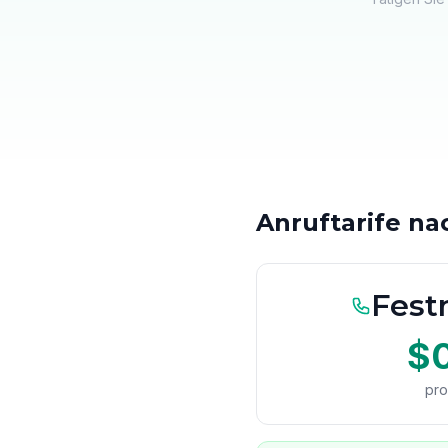
Anruftarife n
Festn
$
pro