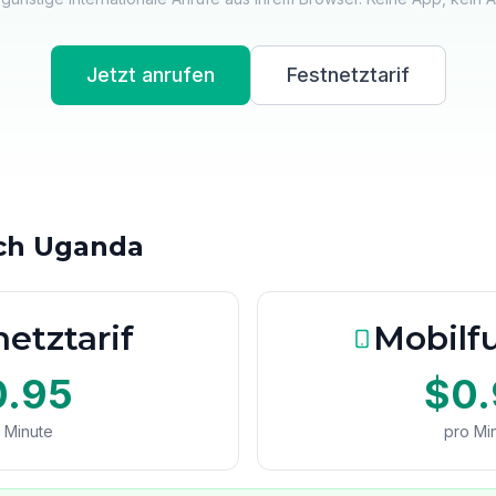
Jetzt anrufen
Festnetztarif
ach Uganda
etztarif
Mobilfu
0.95
$0.
 Minute
pro Mi