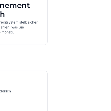
nnement
ch
ditsystem stellt sicher,
zahlen, was Sie
 monatli...
derlich