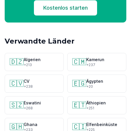
Kostenlos starten
Verwandte Länder
Algerien
Kamerun
🇩🇿
🇨🇲
+213
+237
CV
Ägypten
🇨🇻
🇪🇬
+238
+20
Eswatini
Äthiopien
🇸🇿
🇪🇹
+268
+251
Ghana
Elfenbeinküste
🇬🇭
🇨🇮
+233
+225