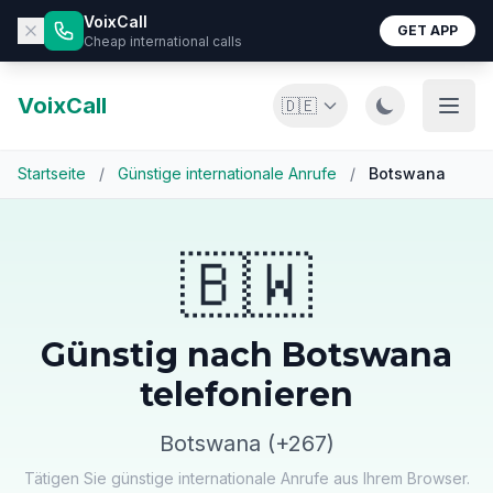
VoixCall
GET APP
Cheap international calls
VoixCall
🇩🇪
Startseite
/
Günstige internationale Anrufe
/
Botswana
🇧🇼
Günstig nach Botswana
telefonieren
Botswana (+267)
Tätigen Sie günstige internationale Anrufe aus Ihrem Browser.