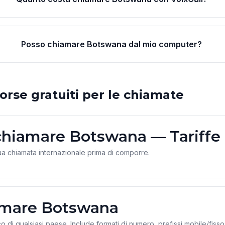
Posso chiamare Botswana dal mio computer?
orse gratuiti per le chiamate
chiamare Botswana — Tariffe
ua chiamata internazionale prima di comporre.
mare Botswana
co di qualsiasi paese. Include formati di numero, prefissi mobile/fisso 