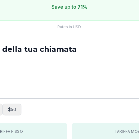
Save up to
71%
Rates in USD.
o della tua chiamata
$50
RIFFA FISSO
TARIFFA MO