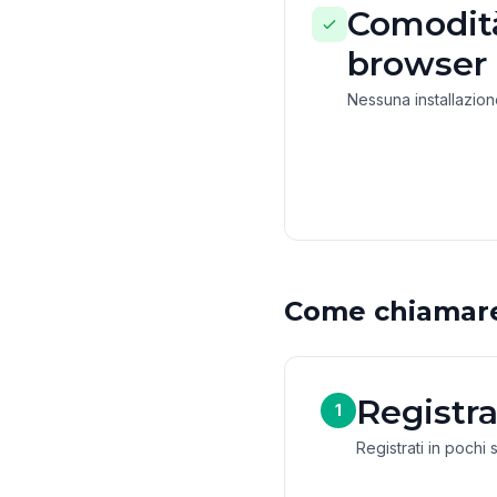
Comodità
browser
Nessuna installazio
Come chiamar
Registra
1
Registrati in pochi