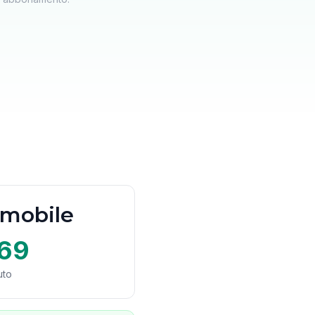
 mobile
69
uto