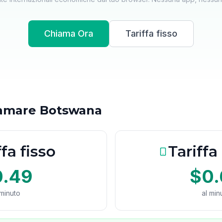
Chiama Ora
Tariffa fisso
hiamare Botswana
ffa fisso
Tariffa
0.49
$0.
 minuto
al min