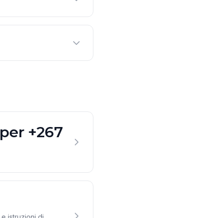
 per +267
e istruzioni di