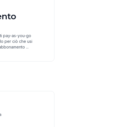
nto
diti pay-as-you-go
lo per ciò che usi
abbonamento ...
a