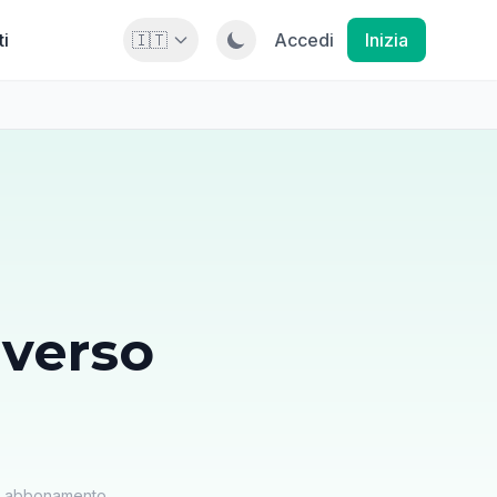
ti
🇮🇹
Accedi
Inizia
verso
un abbonamento.