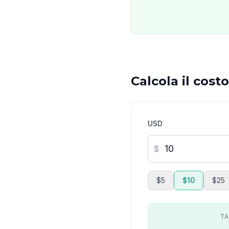
Calcola il cost
USD
$
$5
$10
$25
TA