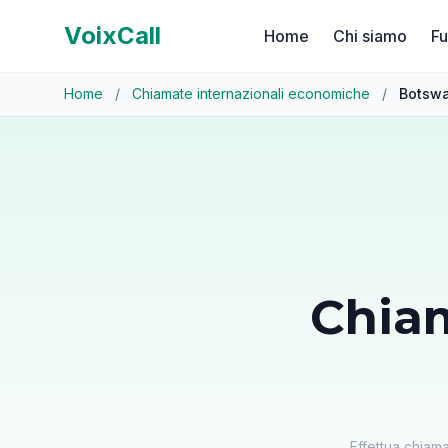
VoixCall
Home
Chi siamo
Fu
Home
/
Chiamate internazionali economiche
/
Botsw
Chia
Effettua chiam