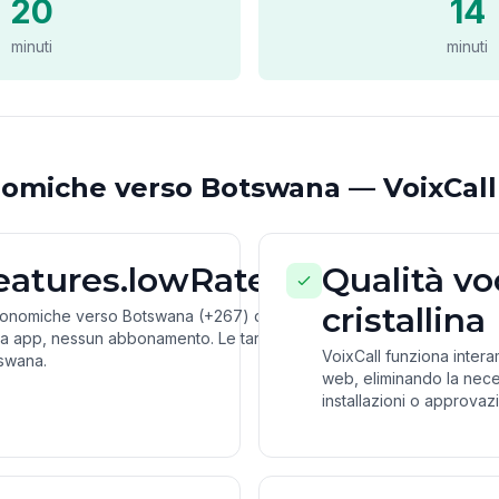
20
14
minuti
minuti
omiche verso Botswana — VoixCall
features.lowRates
Qualità vo
cristallina
conomiche verso Botswana (+267) dal
a app, nessun abbonamento. Le tariffe
VoixCall funziona inter
swana.
web, eliminando la nece
installazioni o approvazio