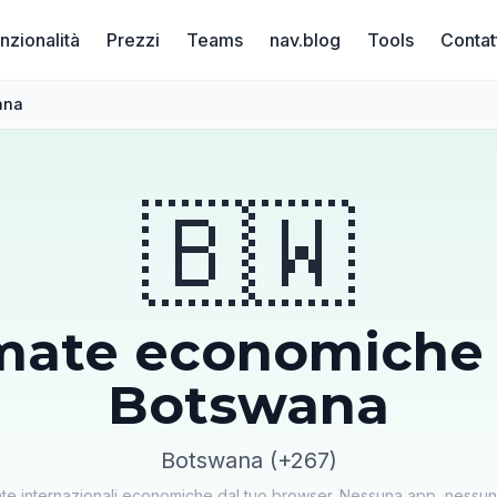
nzionalità
Prezzi
Teams
nav.blog
Tools
Contat
ana
🇧🇼
mate economiche 
Botswana
Botswana (+267)
ate internazionali economiche dal tuo browser. Nessuna app, ness