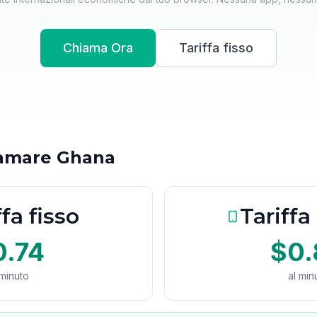
Chiama Ora
Tariffa fisso
iamare Ghana
ffa fisso
Tariffa
0.74
$0.
 minuto
al min