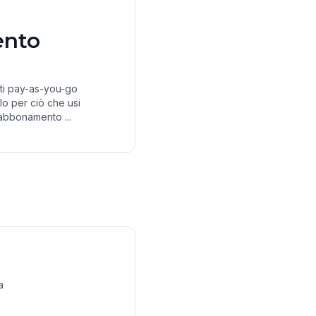
nto
diti pay-as-you-go
lo per ciò che usi
abbonamento ...
a