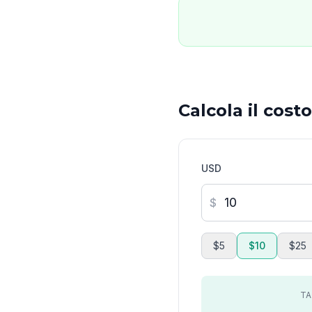
Calcola il cost
USD
$
$5
$10
$25
TA