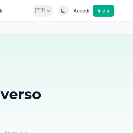
ti
🇮🇹
Accedi
Inizia
verso
un abbonamento.