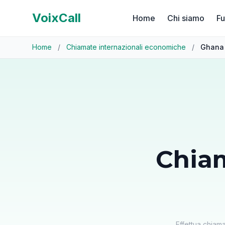
VoixCall
Home
Chi siamo
Fu
Home
/
Chiamate internazionali economiche
/
Ghana
Chia
Effettua chiam