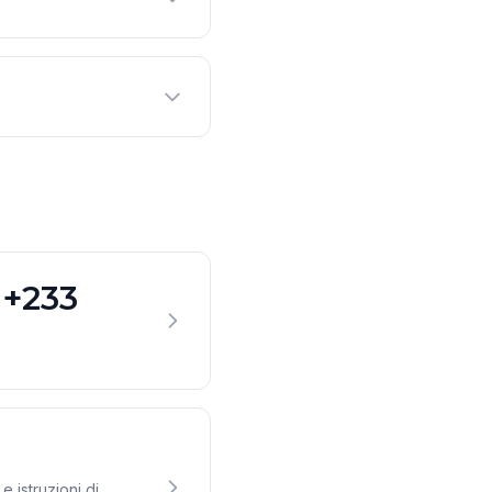
 +233
e istruzioni di