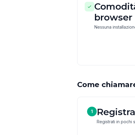
Comodità
browser
Nessuna installazio
Come chiamar
Registra
1
Registrati in pochi