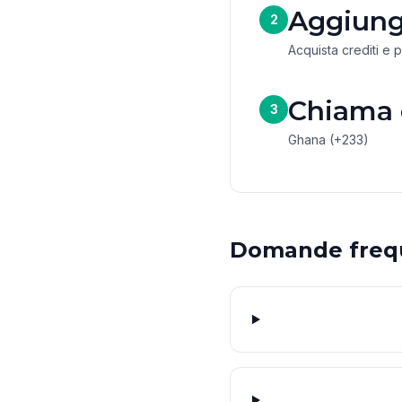
Aggiungi
2
Acquista crediti e 
Chiama
3
Ghana (+233)
Domande freq