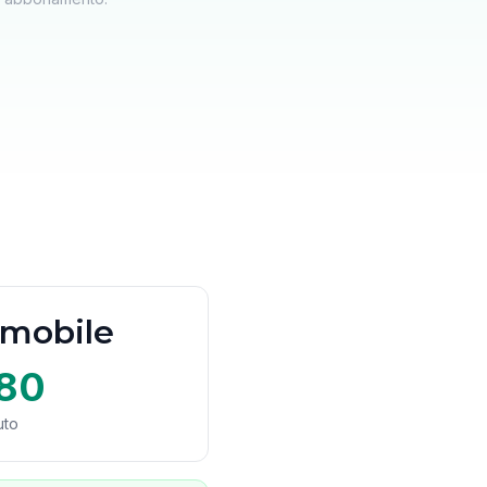
 mobile
80
uto