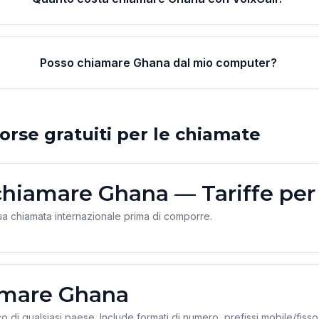
Posso chiamare Ghana dal mio computer?
orse gratuiti per le chiamate
chiamare Ghana — Tariffe per
ua chiamata internazionale prima di comporre.
mare Ghana
co di qualsiasi paese. Include formati di numero, prefissi mobile/fisso 