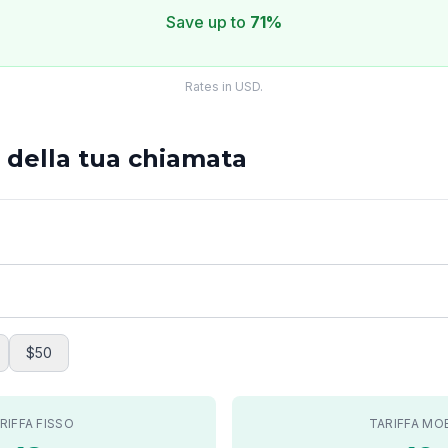
Save up to
71%
Rates in USD.
o della tua chiamata
$50
RIFFA FISSO
TARIFFA MO