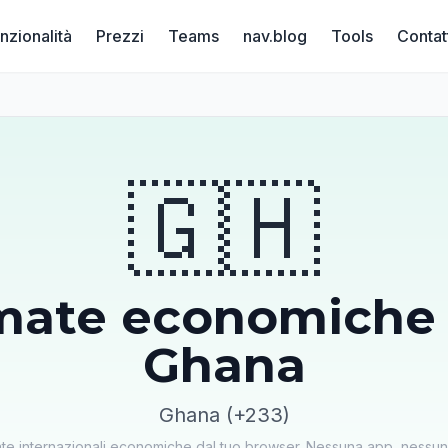
nzionalità
Prezzi
Teams
nav.blog
Tools
Contat
🇬🇭
mate economiche 
Ghana
Ghana (+233)
ate internazionali economiche dal tuo browser. Nessuna app, ness