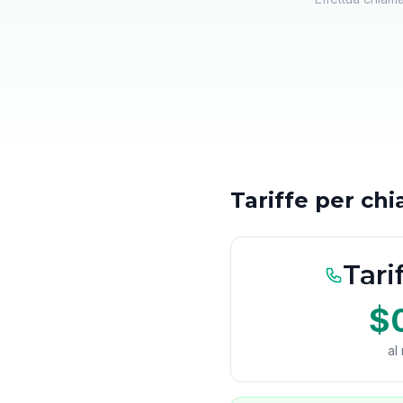
Tariffe per ch
Tari
$
al