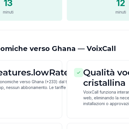
13
12
minuti
minuti
omiche verso Ghana — VoixCall
features.lowRates
Qualità vo
cristallina
conomiche verso Ghana (+233) dal tuo
p, nessun abbonamento. Le tariffe più
VoixCall funziona inter
web, eliminando la nece
installazioni o approvazio