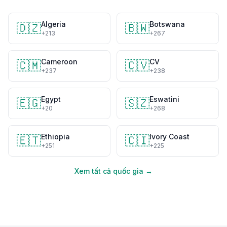
Algeria
Botswana
🇩🇿
🇧🇼
+213
+267
Cameroon
CV
🇨🇲
🇨🇻
+237
+238
Egypt
Eswatini
🇪🇬
🇸🇿
+20
+268
Ethiopia
Ivory Coast
🇪🇹
🇨🇮
+251
+225
Xem tất cả quốc gia →