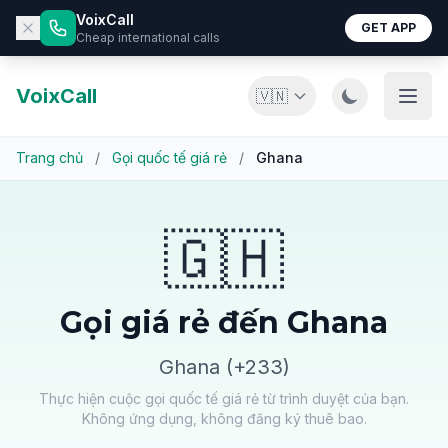
VoixCall
GET APP
Cheap international calls
VoixCall
🇻🇳
Trang chủ
/
Gọi quốc tế giá rẻ
/
Ghana
🇬🇭
Gọi giá rẻ đến Ghana
Ghana (+233)
Thực hiện cuộc gọi quốc tế giá rẻ từ trình duyệt của bạn.
Không ứng dụng, không đăng ký thuê bao.