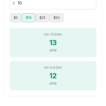
$
$5
$10
$25
$50
GIÁ CỐ ĐỊNH
13
phút
GIÁ DI ĐỘNG
12
phút