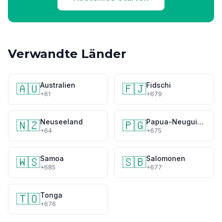
Verwandte Länder
Australien
Fidschi
🇦🇺
🇫🇯
+61
+679
Neuseeland
Papua-Neuguinea
🇳🇿
🇵🇬
+64
+675
Samoa
Salomonen
🇼🇸
🇸🇧
+685
+677
Tonga
🇹🇴
+676