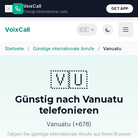
VoixCall
GET APP
Cheap international calls
VoixCall
🇩🇪
Startseite
/
Günstige internationale Anrufe
/
Vanuatu
🇻🇺
Günstig nach Vanuatu
telefonieren
Vanuatu (+678)
Tätigen Sie günstige internationale Anrufe aus Ihrem Browser.