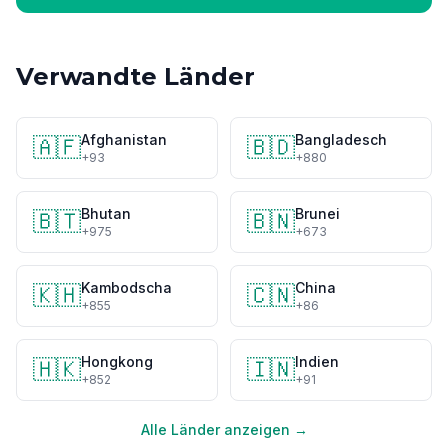
Verwandte Länder
Afghanistan
Bangladesch
🇦🇫
🇧🇩
+93
+880
Bhutan
Brunei
🇧🇹
🇧🇳
+975
+673
Kambodscha
China
🇰🇭
🇨🇳
+855
+86
Hongkong
Indien
🇭🇰
🇮🇳
+852
+91
Alle Länder anzeigen →