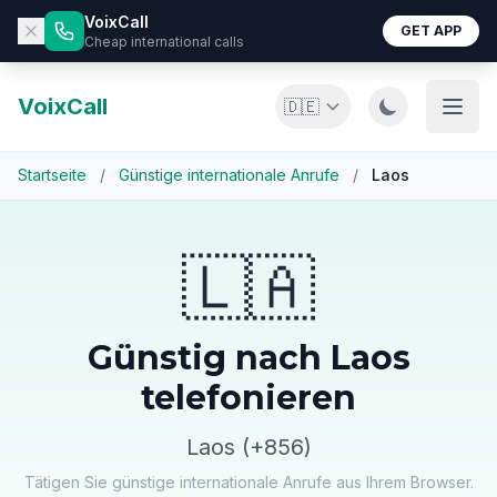
VoixCall
GET APP
Cheap international calls
VoixCall
🇩🇪
Startseite
/
Günstige internationale Anrufe
/
Laos
🇱🇦
Günstig nach Laos
telefonieren
Laos (+856)
Tätigen Sie günstige internationale Anrufe aus Ihrem Browser.