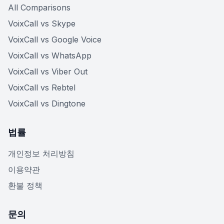
All Comparisons
VoixCall vs Skype
VoixCall vs Google Voice
VoixCall vs WhatsApp
VoixCall vs Viber Out
VoixCall vs Rebtel
VoixCall vs Dingtone
법률
개인정보 처리방침
이용약관
환불 정책
문의