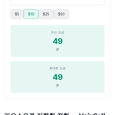
$5
$10
$25
$50
유선 요금
49
분
휴대폰 요금
49
분