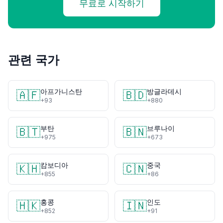
무료로 시작하기
관련 국가
아프가니스탄
방글라데시
🇦🇫
🇧🇩
+93
+880
부탄
브루나이
🇧🇹
🇧🇳
+975
+673
캄보디아
중국
🇰🇭
🇨🇳
+855
+86
홍콩
인도
🇭🇰
🇮🇳
+852
+91