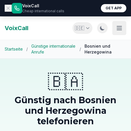
VoixCall
GET APP
Cheap international calls
VoixCall
🇩🇪
Günstige internationale
Bosnien und
Startseite
/
/
Anrufe
Herzegowina
🇧🇦
Günstig nach Bosnien
und Herzegowina
telefonieren