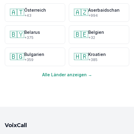
Österreich
Aserbaidschan
🇦🇹
🇦🇿
+43
+994
Belarus
Belgien
🇧🇾
🇧🇪
+375
+32
Bulgarien
Kroatien
🇧🇬
🇭🇷
+359
+385
Alle Länder anzeigen →
VoixCall