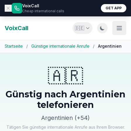
VoixCall
GET APP
Cheap international calls
VoixCall
🇩🇪
Startseite
/
Günstige internationale Anrufe
/
Argentinien
🇦🇷
Günstig nach Argentinien
telefonieren
Argentinien (+54)
Tätigen Sie günstige internationale Anrufe aus Ihrem Browser.