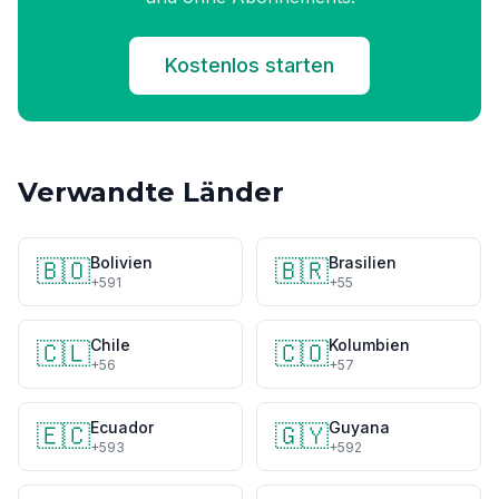
Kostenlos starten
Verwandte Länder
Bolivien
Brasilien
🇧🇴
🇧🇷
+591
+55
Chile
Kolumbien
🇨🇱
🇨🇴
+56
+57
Ecuador
Guyana
🇪🇨
🇬🇾
+593
+592