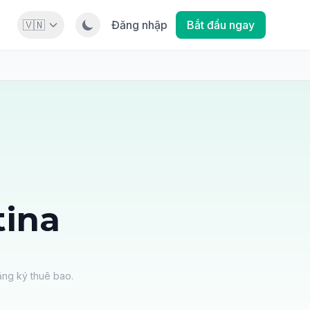
🇻🇳
Đăng nhập
Bắt đầu ngay
tina
ăng ký thuê bao.