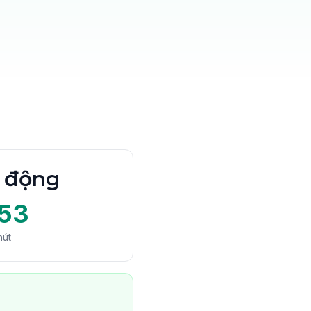
i động
53
hút