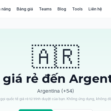
h năng
Bảng giá
Teams
Blog
Tools
Liên hệ
🇦🇷
 giá rẻ đến Argen
Argentina (+54)
gọi quốc tế giá rẻ từ trình duyệt của bạn. Không ứng dụng, không đ