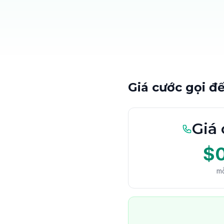
Giá cước gọi đ
Giá 
$
mỗ