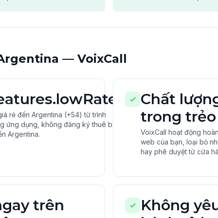
 Argentina — VoixCall
features.lowRates
Chất lượn
trong trẻo
iá rẻ đến Argentina (+54) từ trình
ng ứng dụng, không đăng ký thuê bao.
VoixCall hoạt động hoàn
ến Argentina.
web của bạn, loại bỏ nhu
hay phê duyệt từ cửa hà
ngay trên
Không yêu