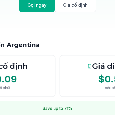
Gọi ngay
Giá cố định
ến Argentina
cố định
Giá d
0.09
$0.
i phút
mỗi p
Save up to
71%