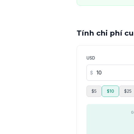
Tính chi phí c
USD
$
$5
$10
$25
G