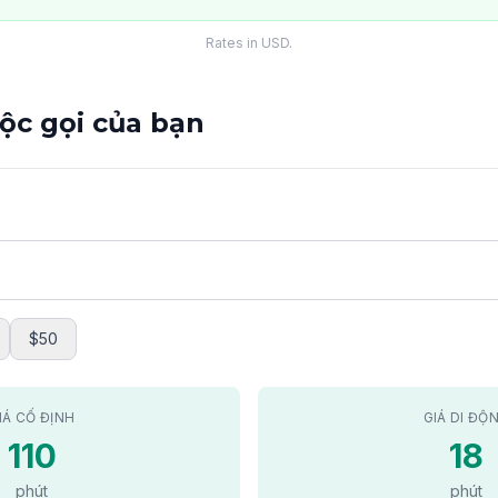
Rates in USD.
uộc gọi của bạn
$50
IÁ CỐ ĐỊNH
GIÁ DI ĐỘ
110
18
phút
phút