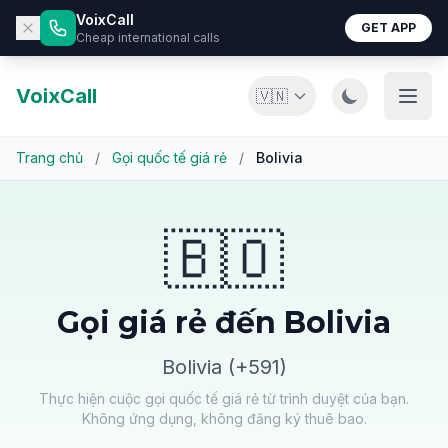
VoixCall
GET APP
Cheap international calls
VoixCall
🇻🇳
Trang chủ
/
Gọi quốc tế giá rẻ
/
Bolivia
🇧🇴
Gọi giá rẻ đến Bolivia
Bolivia (+591)
Thực hiện cuộc gọi quốc tế giá rẻ từ trình duyệt của bạn.
Không ứng dụng, không đăng ký thuê bao.