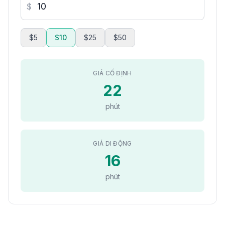
$
$5
$10
$25
$50
GIÁ CỐ ĐỊNH
22
phút
GIÁ DI ĐỘNG
16
phút