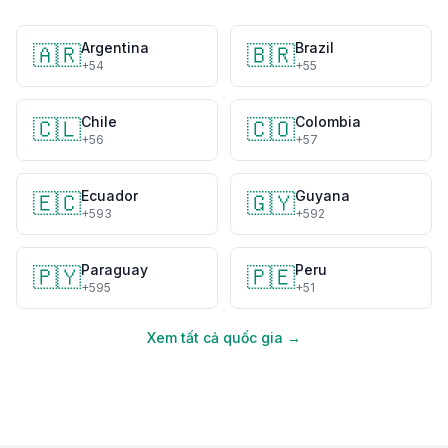
Argentina
Brazil
🇦🇷
🇧🇷
+54
+55
Chile
Colombia
🇨🇱
🇨🇴
+56
+57
Ecuador
Guyana
🇪🇨
🇬🇾
+593
+592
Paraguay
Peru
🇵🇾
🇵🇪
+595
+51
Xem tất cả quốc gia →