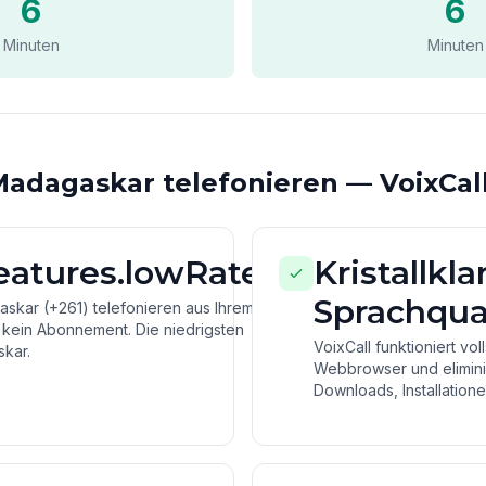
6
6
Minuten
Minuten
adagaskar telefonieren — VoixCal
features.lowRates
Kristallkla
Sprachqual
skar (+261) telefonieren aus Ihrem
 kein Abonnement. Die niedrigsten
VoixCall funktioniert vol
kar.
Webbrowser und eliminie
Downloads, Installatione