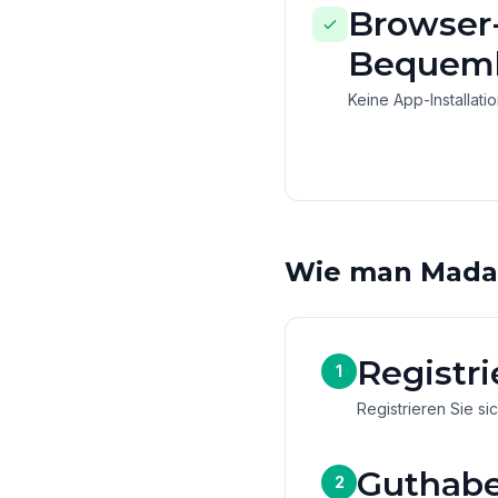
Browser-
Bequeml
Keine App-Installati
Wie man Madag
Registri
1
Registrieren Sie si
Guthabe
2