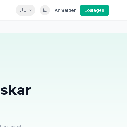
🇩🇪
Anmelden
Loslegen
skar
 Abonnement.