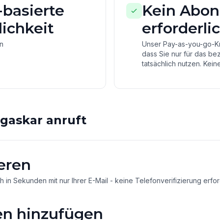
basierte
Kein Abo
ichkeit
erforderli
on
Unser Pay-as-you-go-Kre
dass Sie nur für das be
tatsächlich nutzen. Keine
askar anruft
eren
ch in Sekunden mit nur Ihrer E-Mail - keine Telefonverifizierung erfor
n hinzufügen