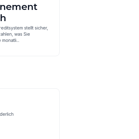
nnement
ch
ditsystem stellt sicher,
zahlen, was Sie
 monatli...
derlich