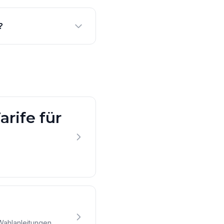
?
rife für
Wahlanleitungen.