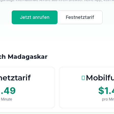
Jetzt anrufen
Festnetztarif
ach Madagaskar
etztarif
Mobilfu
1.49
$1.
 Minute
pro Mi