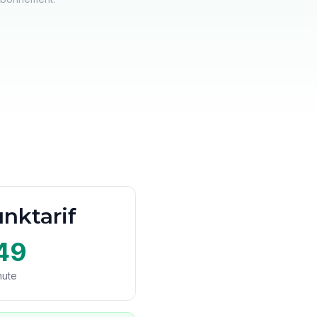
nktarif
49
nute