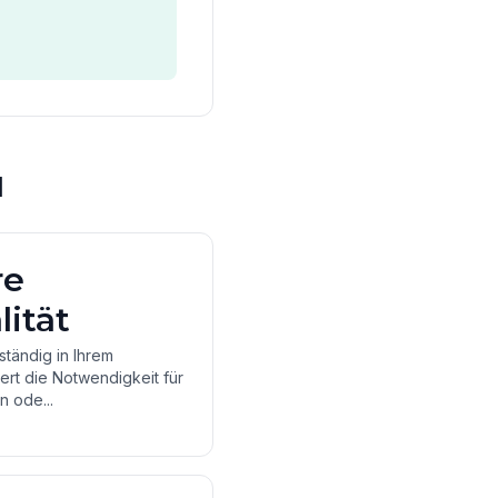
l
re
ität
lständig in Ihrem
rt die Notwendigkeit für
n ode...