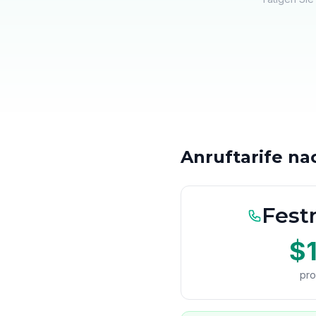
Anruftarife n
Festn
$
pro