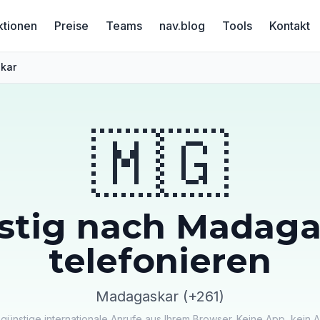
ktionen
Preise
Teams
nav.blog
Tools
Kontakt
kar
🇲🇬
stig nach Madaga
telefonieren
Madagaskar (+261)
 günstige internationale Anrufe aus Ihrem Browser. Keine App, kein