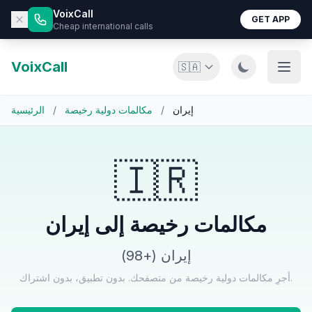
VoixCall
GET APP
Cheap international calls
VoixCall
🇸🇦
إيران
/
مكالمات دولية رخيصة
/
الرئيسية
🇮🇷
مكالمات رخيصة إلى إيران
إيران (+98)
أجرِ مكالمات دولية رخيصة من متصفحك. بدون تطبيق، بدون اشتراك.