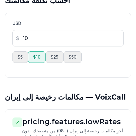
احسب تكلفة مكالمتك
USD
$
$5
$10
$25
$50
مكالمات رخيصة إلى إيران — VoixCall
pricing.features.lowRates
أجرِ مكالمات رخيصة إلى إيران (+98) من متصفحك. بدون