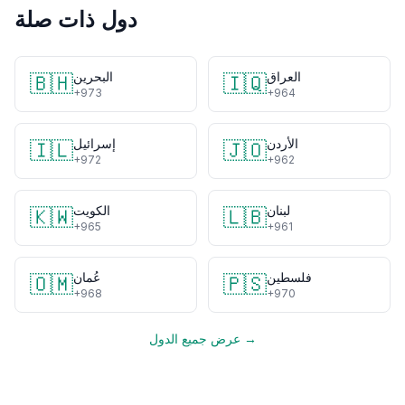
دول ذات صلة
العراق
البحرين
🇧🇭
🇮🇶
+973
+964
الأردن
إسرائيل
🇮🇱
🇯🇴
+972
+962
لبنان
الكويت
🇰🇼
🇱🇧
+965
+961
فلسطين
عُمان
🇴🇲
🇵🇸
+968
+970
عرض جميع الدول →