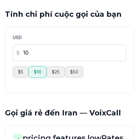
Tính chi phí cuộc gọi của bạn
USD
$
$5
$10
$25
$50
Gọi giá rẻ đến Iran — VoixCall
pricing.features.lowRates