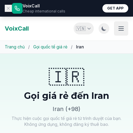
VoixCall
GET APP
Cheap international calls
VoixCall
🇻🇳
Trang chủ
/
Gọi quốc tế giá rẻ
/
Iran
🇮🇷
Gọi giá rẻ đến Iran
Iran (+98)
Thực hiện cuộc gọi quốc tế giá rẻ từ trình duyệt của bạn.
Không ứng dụng, không đăng ký thuê bao.