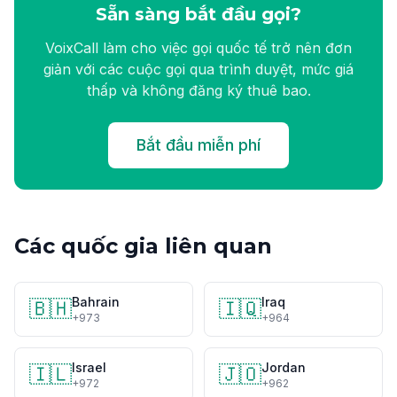
Sẵn sàng bắt đầu gọi?
VoixCall làm cho việc gọi quốc tế trở nên đơn
giản với các cuộc gọi qua trình duyệt, mức giá
thấp và không đăng ký thuê bao.
Bắt đầu miễn phí
Các quốc gia liên quan
Bahrain
Iraq
🇧🇭
🇮🇶
+973
+964
Israel
Jordan
🇮🇱
🇯🇴
+972
+962