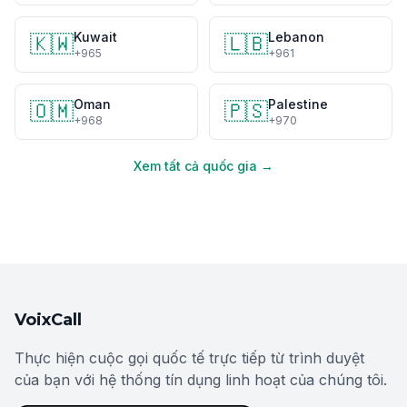
Kuwait
Lebanon
🇰🇼
🇱🇧
+965
+961
Oman
Palestine
🇴🇲
🇵🇸
+968
+970
Xem tất cả quốc gia →
VoixCall
Thực hiện cuộc gọi quốc tế trực tiếp từ trình duyệt
của bạn với hệ thống tín dụng linh hoạt của chúng tôi.