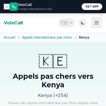
VoixCall
GET APP
Cheap international calls
VoixCall
🇫🇷
Accueil
/
Appels internationaux pas chers
/
Kenya
🇰🇪
Appels pas chers vers
Kenya
Kenya (+254)
Passez des appels internationaux pas chers depuis votre