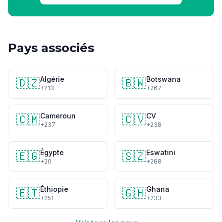
Pays associés
Algérie
Botswana
🇩🇿
🇧🇼
+213
+267
Cameroun
CV
🇨🇲
🇨🇻
+237
+238
Égypte
Eswatini
🇪🇬
🇸🇿
+20
+268
Éthiopie
Ghana
🇪🇹
🇬🇭
+251
+233