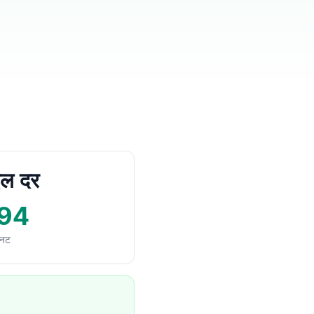
इल दर
94
िनट