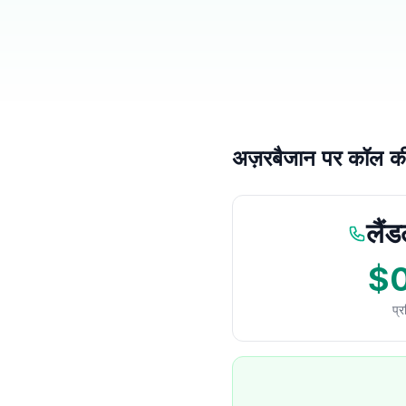
अज़रबैजान पर कॉल की 
लैं
$
प्