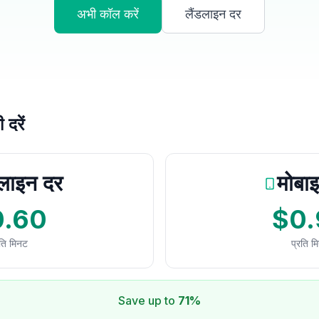
अभी कॉल करें
लैंडलाइन दर
दरें
डलाइन दर
मोबा
0.60
$0.
रति मिनट
प्रति म
Save up to
71%