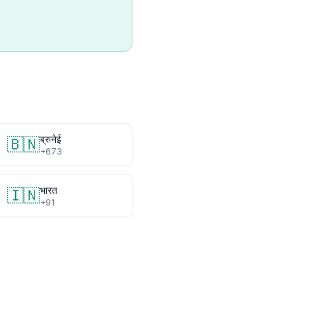
ब्रुनेई
🇧🇳
+673
भारत
🇮🇳
+91