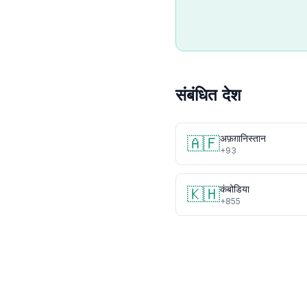
संबंधित देश
अफ़ग़ानिस्तान
🇦🇫
+93
कंबोडिया
🇰🇭
+855