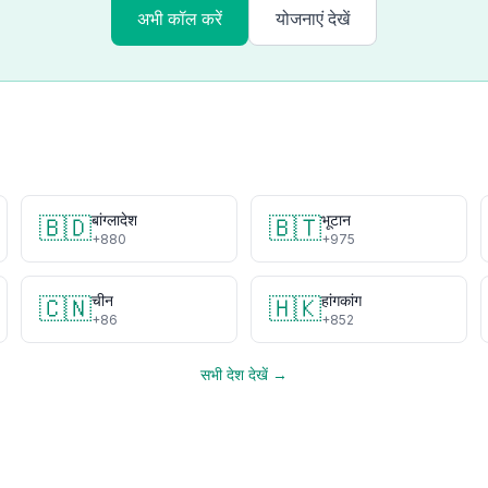
अभी कॉल करें
योजनाएं देखें
बांग्लादेश
भूटान
🇧🇩
🇧🇹
+880
+975
चीन
हांगकांग
🇨🇳
🇭🇰
+86
+852
सभी देश देखें →