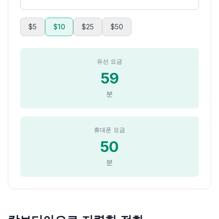
$5
$10
$25
$50
유선 요금
59
분
휴대폰 요금
50
분