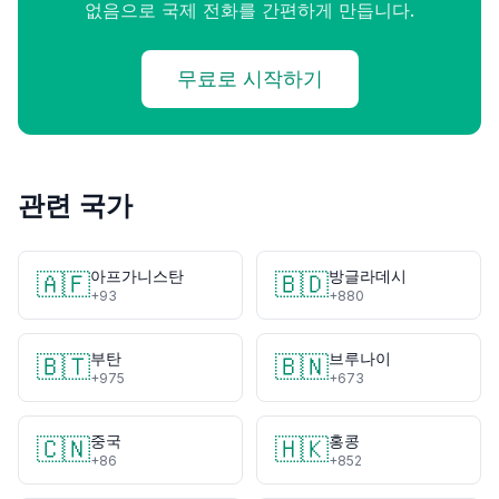
없음으로 국제 전화를 간편하게 만듭니다.
무료로 시작하기
관련 국가
아프가니스탄
방글라데시
🇦🇫
🇧🇩
+93
+880
부탄
브루나이
🇧🇹
🇧🇳
+975
+673
중국
홍콩
🇨🇳
🇭🇰
+86
+852