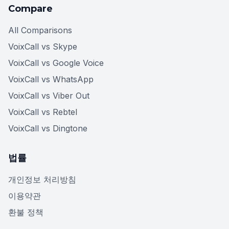
Compare
All Comparisons
VoixCall vs Skype
VoixCall vs Google Voice
VoixCall vs WhatsApp
VoixCall vs Viber Out
VoixCall vs Rebtel
VoixCall vs Dingtone
법률
개인정보 처리방침
이용약관
환불 정책