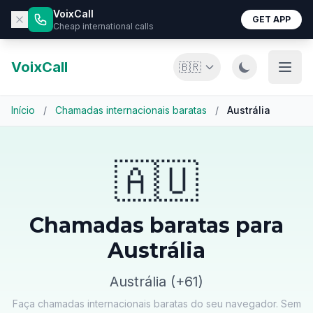
VoixCall
GET APP
Cheap international calls
VoixCall
🇧🇷
Início
/
Chamadas internacionais baratas
/
Austrália
🇦🇺
Chamadas baratas para
Austrália
Austrália (+61)
Faça chamadas internacionais baratas do seu navegador. Sem