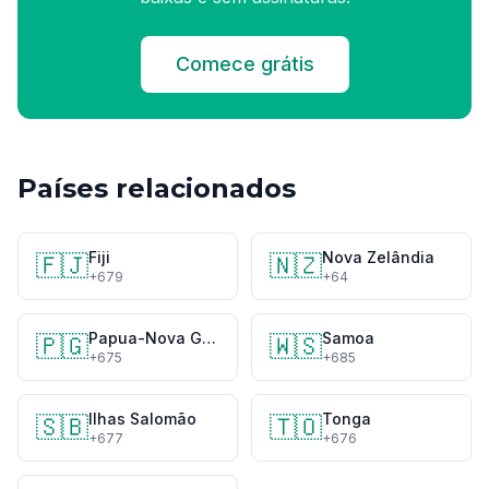
Comece grátis
Países relacionados
Fiji
Nova Zelândia
🇫🇯
🇳🇿
+679
+64
Papua-Nova Guiné
Samoa
🇵🇬
🇼🇸
+675
+685
Ilhas Salomão
Tonga
🇸🇧
🇹🇴
+677
+676