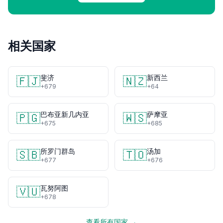
相关国家
斐济
新西兰
🇫🇯
🇳🇿
+679
+64
巴布亚新几内亚
萨摩亚
🇵🇬
🇼🇸
+675
+685
所罗门群岛
汤加
🇸🇧
🇹🇴
+677
+676
瓦努阿图
🇻🇺
+678
查看所有国家 →