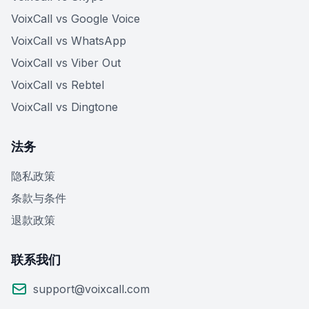
VoixCall vs Google Voice
VoixCall vs WhatsApp
VoixCall vs Viber Out
VoixCall vs Rebtel
VoixCall vs Dingtone
法务
隐私政策
条款与条件
退款政策
联系我们
support@voixcall.com