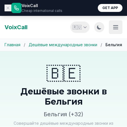
VoixCall
GET APP
Cheap international calls
VoixCall
🇷🇺
Главная
/
Дешёвые международные звонки
/
Бельгия
🇧🇪
Дешёвые звонки в
Бельгия
Бельгия (+32)
Совершайте дешёвые международные звонки из