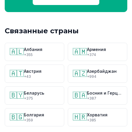
Связанные страны
Албания
Армения
🇦🇱
🇦🇲
+355
+374
Австрия
Азербайджан
🇦🇹
🇦🇿
+43
+994
Беларусь
Босния и Герцеговина
🇧🇾
🇧🇦
+375
+387
Болгария
Хорватия
🇧🇬
🇭🇷
+359
+385