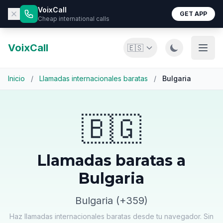
VoixCall
GET APP
Cheap international calls
VoixCall
🇪🇸
Inicio
/
Llamadas internacionales baratas
/
Bulgaria
🇧🇬
Llamadas baratas a
Bulgaria
Bulgaria (+359)
Haz llamadas internacionales baratas desde tu navegador. Sin