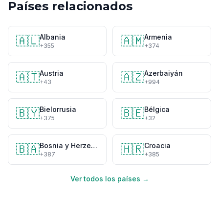
Países relacionados
Albania
Armenia
🇦🇱
🇦🇲
+355
+374
Austria
Azerbaiyán
🇦🇹
🇦🇿
+43
+994
Bielorrusia
Bélgica
🇧🇾
🇧🇪
+375
+32
Bosnia y Herzegovina
Croacia
🇧🇦
🇭🇷
+387
+385
Ver todos los países →