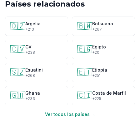
Países relacionados
Argelia
Botsuana
🇩🇿
🇧🇼
+213
+267
CV
Egipto
🇨🇻
🇪🇬
+238
+20
Esuatini
Etiopía
🇸🇿
🇪🇹
+268
+251
Ghana
Costa de Marfil
🇬🇭
🇨🇮
+233
+225
Ver todos los países →