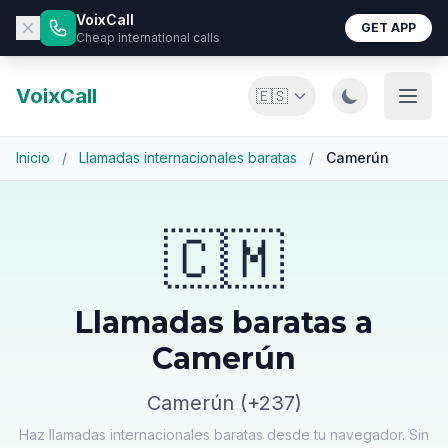
VoixCall
GET APP
Cheap international calls
VoixCall
🇪🇸
Inicio
/
Llamadas internacionales baratas
/
Camerún
🇨🇲
Llamadas baratas a
Camerún
Camerún (+237)
Haz llamadas internacionales baratas desde tu navegador. Sin