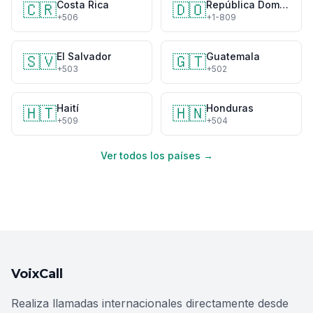
Costa Rica
República Dominicana
🇨🇷
🇩🇴
+506
+1-809
El Salvador
Guatemala
🇸🇻
🇬🇹
+503
+502
Haití
Honduras
🇭🇹
🇭🇳
+509
+504
Ver todos los países →
VoixCall
Realiza llamadas internacionales directamente desde