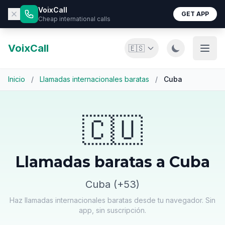
VoixCall
GET APP
Cheap international calls
VoixCall
🇪🇸
Inicio
/
Llamadas internacionales baratas
/
Cuba
🇨🇺
Llamadas baratas a Cuba
Cuba (+53)
Haz llamadas internacionales baratas desde tu navegador. Sin
app, sin suscripción.