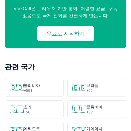
VoixCall은 브라우저 기반 통화, 저렴한 요금, 구독
없음으로 국제 전화를 간편하게 만듭니다.
무료로 시작하기
관련 국가
볼리비아
브라질
🇧🇴
🇧🇷
+591
+55
칠레
콜롬비아
🇨🇱
🇨🇴
+56
+57
에콰도르
가이아나
🇪🇨
🇬🇾