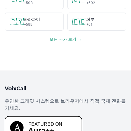
+593
+592
파라과이
페루
🇵🇾
🇵🇪
+595
+51
모든 국가 보기 →
VoixCall
유연한 크레딧 시스템으로 브라우저에서 직접 국제 전화를
거세요.