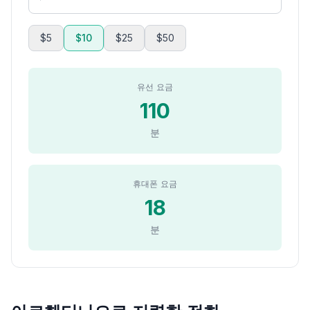
$5
$10
$25
$50
유선 요금
110
분
휴대폰 요금
18
분