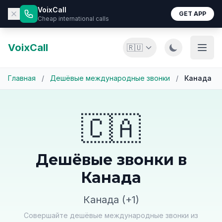
VoixCall
GET APP
Cheap international calls
VoixCall
🇷🇺
Главная
/
Дешёвые международные звонки
/
Канада
🇨🇦
Дешёвые звонки в
Канада
Канада (+1)
Совершайте дешёвые международные звонки из