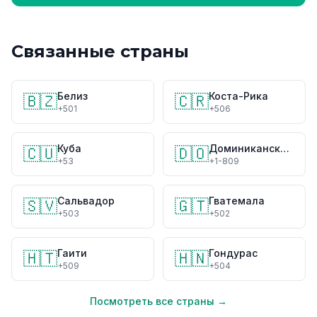
Связанные страны
Белиз
Коста-Рика
🇧🇿
🇨🇷
+501
+506
Куба
Доминиканская Республика
🇨🇺
🇩🇴
+53
+1-809
Сальвадор
Гватемала
🇸🇻
🇬🇹
+503
+502
Гаити
Гондурас
🇭🇹
🇭🇳
+509
+504
Посмотреть все страны →