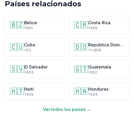
Países relacionados
Belice
Costa Rica
🇧🇿
🇨🇷
+501
+506
Cuba
República Dominicana
🇨🇺
🇩🇴
+53
+1-809
El Salvador
Guatemala
🇸🇻
🇬🇹
+503
+502
Haití
Honduras
🇭🇹
🇭🇳
+509
+504
Ver todos los países →