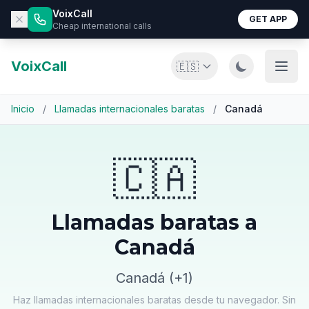
VoixCall
GET APP
Cheap international calls
VoixCall
🇪🇸
Inicio
/
Llamadas internacionales baratas
/
Canadá
🇨🇦
Llamadas baratas a
Canadá
Canadá (+1)
Haz llamadas internacionales baratas desde tu navegador. Sin