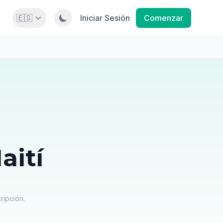
🇪🇸
Iniciar Sesión
Comenzar
aití
ripción.