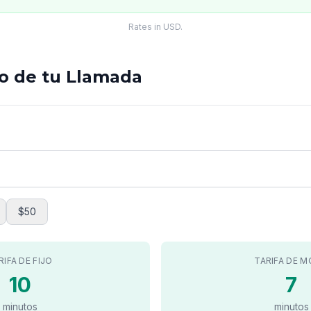
Rates in USD.
to de tu Llamada
$50
RIFA DE FIJO
TARIFA DE M
10
7
minutos
minutos