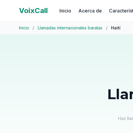
VoixCall
Inicio
Acerca de
Caracterís
Inicio
/
Llamadas internacionales baratas
/
Haití
Lla
Haz lla