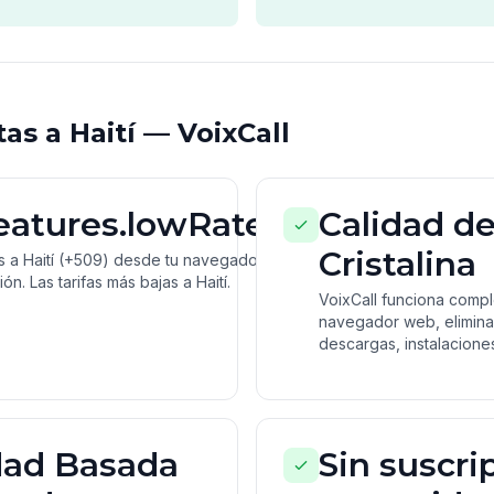
as a Haití — VoixCall
features.lowRates
Calidad d
Cristalina
s a Haití (+509) desde tu navegador.
ión. Las tarifas más bajas a Haití.
VoixCall funciona comp
navegador web, elimina
descargas, instalacione
ad Basada
Sin suscri