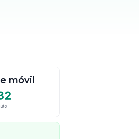
de móvil
32
nuto