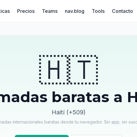
ticas
Precios
Teams
nav.blog
Tools
Contacto
🇭🇹
madas baratas a H
Haití (+509)
madas internacionales baratas desde tu navegador. Sin app, sin susc