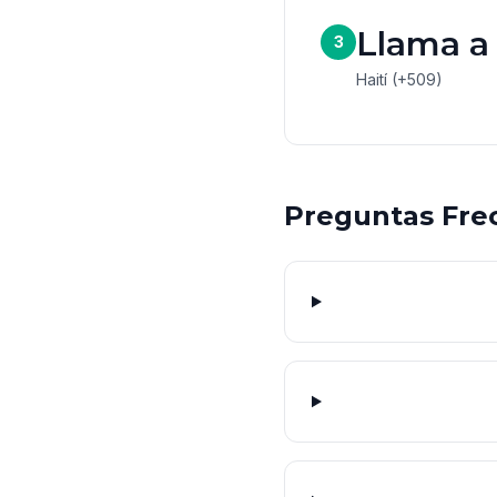
Llama a
3
Haití (+509)
Preguntas Fre