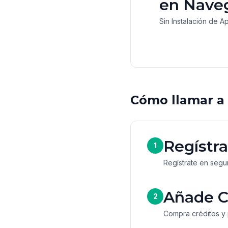
en Nave
Sin Instalación de A
Cómo llamar a 
Regístra
1
Regístrate en segun
Añade C
2
Compra créditos y 