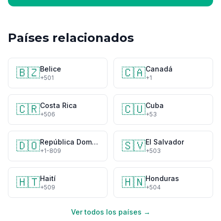
Países relacionados
Belice
Canadá
🇧🇿
🇨🇦
+501
+1
Costa Rica
Cuba
🇨🇷
🇨🇺
+506
+53
República Dominicana
El Salvador
🇩🇴
🇸🇻
+1-809
+503
Haití
Honduras
🇭🇹
🇭🇳
+509
+504
Ver todos los países →