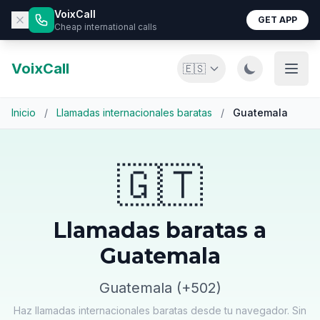
VoixCall
GET APP
Cheap international calls
VoixCall
🇪🇸
Inicio
/
Llamadas internacionales baratas
/
Guatemala
🇬🇹
Llamadas baratas a
Guatemala
Guatemala (+502)
Haz llamadas internacionales baratas desde tu navegador. Sin