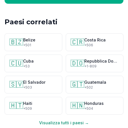
Paesi correlati
Belize
Costa Rica
🇧🇿
🇨🇷
+501
+506
Cuba
Repubblica Dominicana
🇨🇺
🇩🇴
+53
+1-809
El Salvador
Guatemala
🇸🇻
🇬🇹
+503
+502
Haiti
Honduras
🇭🇹
🇭🇳
+509
+504
Visualizza tutti i paesi →