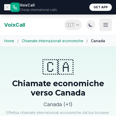
VoixCall
GET APP
Cheap international calls
VoixCall
🇮🇹
Home
/
Chiamate internazionali economiche
/
Canada
🇨🇦
Chiamate economiche
verso Canada
Canada (+1)
Effettua chiamate internazionali economiche dal tuo browser.