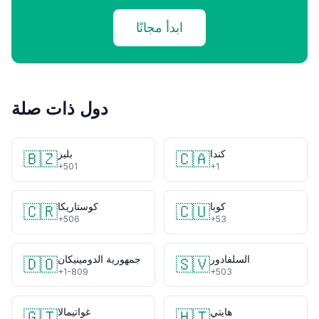
ابدأ مجانًا
دول ذات صلة
كندا
بليز
🇧🇿
🇨🇦
+501
+1
كوبا
كوستاريكا
🇨🇷
🇨🇺
+506
+53
السلفادور
جمهورية الدومينيكان
🇩🇴
🇸🇻
+1-809
+503
هايتي
غواتيمالا
🇬🇹
🇭🇹