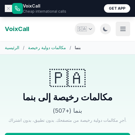
VoixCall
GET APP
Cheap international calls
VoixCall
🇸🇦
بنما
/
مكالمات دولية رخيصة
/
الرئيسية
🇵🇦
مكالمات رخيصة إلى بنما
بنما (+507)
أجرِ مكالمات دولية رخيصة من متصفحك. بدون تطبيق، بدون اشتراك.