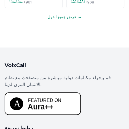
+961
+968
عرض جميع الدول →
VoixCall
قم بإجراء مكالمات دولية مباشرة من متصفحك مع نظام
الائتمان المرن لدينا.
روابط سريعة