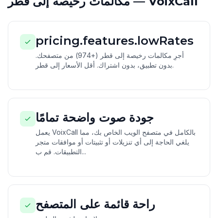
مكالمات رخيصة إلى قطر — VoixCall
pricing.features.lowRates
أجرِ مكالمات رخيصة إلى قطر (+974) من متصفحك.
بدون تطبيق، بدون اشتراك. أقل الأسعار إلى قطر.
جودة صوت واضحة تمامًا
يعمل VoixCall بالكامل في متصفح الويب الخاص بك، مما
يلغي الحاجة إلى أي تنزيلات أو تثبيتات أو موافقات متجر
التطبيقات. قم ب...
راحة قائمة على المتصفح