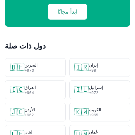
ابدأ مجانًا
دول ذات صلة
إيران
البحرين
🇧🇭
🇮🇷
+973
+98
إسرائيل
العراق
🇮🇶
🇮🇱
+964
+972
الكويت
الأردن
🇯🇴
🇰🇼
+962
+965
عُمان
لبنان
🇱🇧
🇴🇲