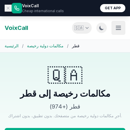
VoixCall
GET APP
Cheap international calls
VoixCall
🇸🇦
قطر
/
مكالمات دولية رخيصة
/
الرئيسية
🇶🇦
مكالمات رخيصة إلى قطر
قطر (+974)
أجرِ مكالمات دولية رخيصة من متصفحك. بدون تطبيق، بدون اشتراك.