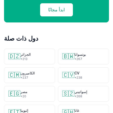
ابدأ مجانًا
دول ذات صلة
بوتسوانا
الجزائر
🇩🇿
🇧🇼
+213
+267
CV
الكاميرون
🇨🇲
🇨🇻
+237
+238
إسواتيني
مصر
🇪🇬
🇸🇿
+20
+268
غانا
إثيوبيا
🇪🇹
🇬🇭