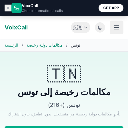
VoixCall
GET APP
Cheap international calls
VoixCall
🇸🇦
تونس
/
مكالمات دولية رخيصة
/
الرئيسية
🇹🇳
مكالمات رخيصة إلى تونس
تونس (+216)
أجرِ مكالمات دولية رخيصة من متصفحك. بدون تطبيق، بدون اشتراك.