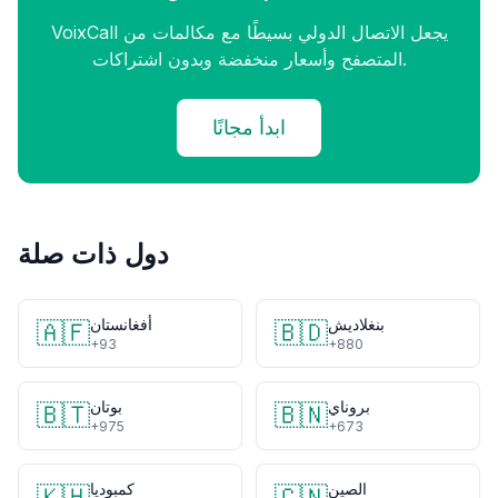
VoixCall يجعل الاتصال الدولي بسيطًا مع مكالمات من
المتصفح وأسعار منخفضة وبدون اشتراكات.
ابدأ مجانًا
دول ذات صلة
بنغلاديش
أفغانستان
🇦🇫
🇧🇩
+93
+880
بروناي
بوتان
🇧🇹
🇧🇳
+975
+673
الصين
كمبوديا
🇰🇭
🇨🇳