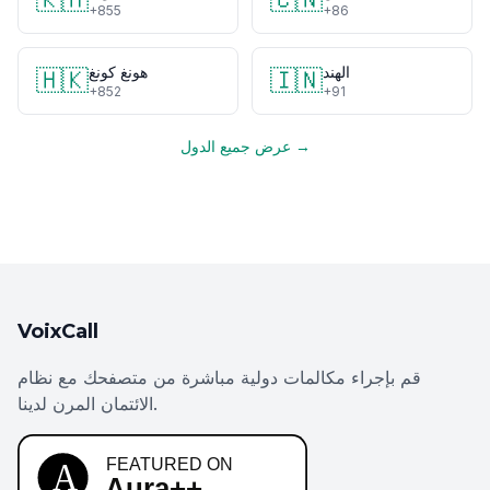
+855
+86
الهند
هونغ كونغ
🇭🇰
🇮🇳
+852
+91
عرض جميع الدول →
VoixCall
قم بإجراء مكالمات دولية مباشرة من متصفحك مع نظام
الائتمان المرن لدينا.