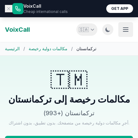
VoixCall
GET APP
Cheap international calls
VoixCall
🇸🇦
تركمانستان
/
مكالمات دولية رخيصة
/
الرئيسية
🇹🇲
مكالمات رخيصة إلى تركمانستان
تركمانستان (+993)
أجرِ مكالمات دولية رخيصة من متصفحك. بدون تطبيق، بدون اشتراك.