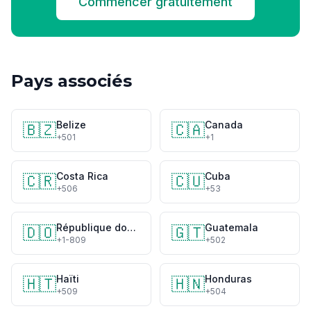
Commencer gratuitement
Pays associés
Belize
Canada
🇧🇿
🇨🇦
+501
+1
Costa Rica
Cuba
🇨🇷
🇨🇺
+506
+53
République dominicaine
Guatemala
🇩🇴
🇬🇹
+1-809
+502
Haïti
Honduras
🇭🇹
🇭🇳
+509
+504