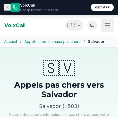
VoixCall
GET APP
Cheap international calls
VoixCall
🇫🇷
Accueil
/
Appels internationaux pas chers
/
Salvador
🇸🇻
Appels pas chers vers
Salvador
Salvador (+503)
Passez des appels internationaux pas chers depuis votre