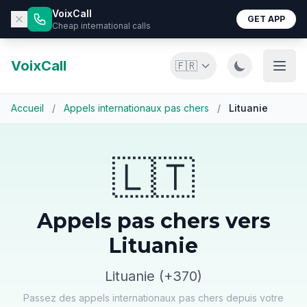
VoixCall
GET APP
Cheap international calls
VoixCall
🇫🇷
Accueil
/
Appels internationaux pas chers
/
Lituanie
🇱🇹
Appels pas chers vers
Lituanie
Lituanie (+370)
Passez des appels internationaux pas chers depuis votre