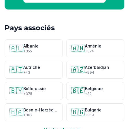
Pays associés
Albanie
Arménie
🇦🇱
🇦🇲
+355
+374
Autriche
Azerbaïdjan
🇦🇹
🇦🇿
+43
+994
Biélorussie
Belgique
🇧🇾
🇧🇪
+375
+32
Bosnie-Herzégovine
Bulgarie
🇧🇦
🇧🇬
+387
+359